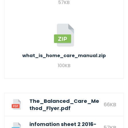
57KB
what_is_home_care_manual.zip
100KB
The_Balanced_Care_Me
66KB
thod_Flyer.pdf
infomation sheet 2 2016-
57KB