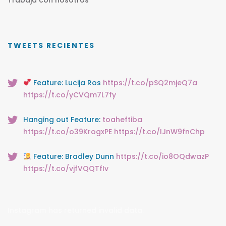
TWEETS RECIENTES
Feature: Lucija Ros
https://t.co/pSQ2mjeQ7a
https://t.co/yCVQm7L7fy
Hanging out Feature:
toaheftiba
https://t.co/o39KrogxPE
https://t.co/IJnW9fnChp
Feature: Bradley Dunn
https://t.co/io8OQdwazP
https://t.co/vjfVQQTfIv
Instagram has returned invalid data.